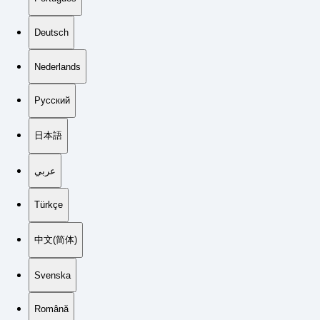
Deutsch
Nederlands
Русский
日本語
عربي
Türkçe
中文(简体)
Svenska
Română