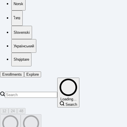
Norsk
ไทย
Slovenski
Український
Shqiptare
Enrollments
Explore
Loading...
Search
12
24
48