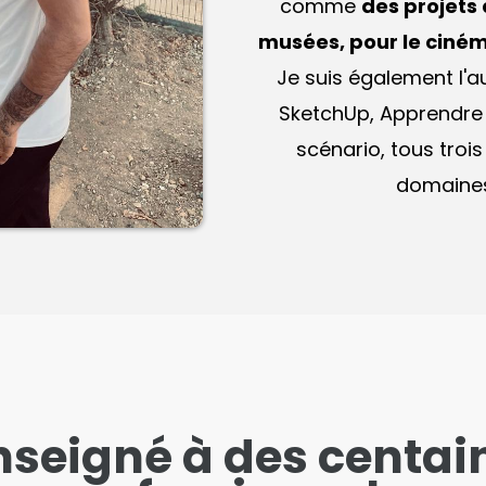
comme
des projets
musées, pour le ciné
Je suis également l'
SketchUp
, Apprendre
scénario, tous troi
domaines
enseigné à des centai